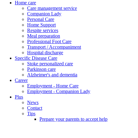
Home care
Care management service
Companion Lady
Personal Care
Home Support
Respite services
Meal preparation
Professional Foot Care
Transport / Accompaniment
Hospital discharge
Specific Disease Care
Stoke personalized care
Parkinson care
Alzheimer's and dementia
Career
Employment - Home Care
Employment - Companion Lady
Plus
News
Contact
Tips
Prepare your parents to accept help