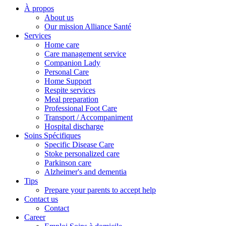
À propos
About us
Our mission Alliance Santé
Services
Home care
Care management service
Companion Lady
Personal Care
Home Support
Respite services
Meal preparation
Professional Foot Care
Transport / Accompaniment
Hospital discharge
Soins Spécifiques
Specific Disease Care
Stoke personalized care
Parkinson care
Alzheimer's and dementia
Tips
Prepare your parents to accept help
Contact us
Contact
Career