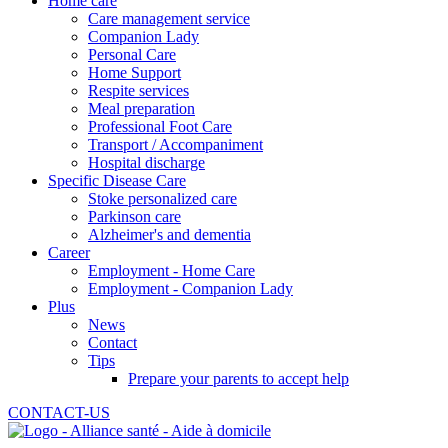
Home care
Care management service
Companion Lady
Personal Care
Home Support
Respite services
Meal preparation
Professional Foot Care
Transport / Accompaniment
Hospital discharge
Specific Disease Care
Stoke personalized care
Parkinson care
Alzheimer's and dementia
Career
Employment - Home Care
Employment - Companion Lady
Plus
News
Contact
Tips
Prepare your parents to accept help
CONTACT-US