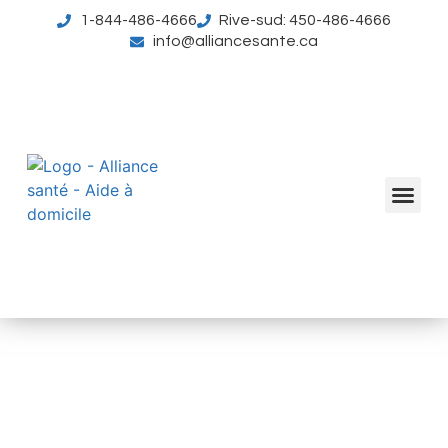
1-844-486-4666
Rive-sud: 450-486-4666
info@alliancesante.ca
SOIN
CONTACTE